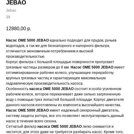
JEBAO
Jebao
39
12880,00
р.
Насос OME 5000 JEBAO
идеально подходит для прудов, ручьев
водопадов, а так же для безнапорного и напорного фильтра,
отличается экономичным потреблением и высокой
производительностью.
Корпус фильтра с большой площадью поверхности пропускает
грязевые частицы размером до 8 мм.
Насос OME 5000 JEBAO
имеет
оптимизированное рабочее колесо, улучшающее переработку
крупных грязевых частиц и гарантирующее максимальную
гидравлическую производительность насоса.
Особенность
насоса OME 5000 JEBAO
состоит в особо усиленном
рабочем колесе, которое перекачивает даже сильно загрязненную
воду с помощью трех лопастей большой площади. Корпус двигателя
данного насосов изготовлены из композита высочайшего качества.
Насос OME 5000 JEBAO
имеет надежный синхронный двигатель,
систему защиты ротора, все это позволяет эксплуатировать данный
насос в течении всего сезона.
Сетчатый фильтр
насоса OME 5000 JEBAO
легко снимается и
чистится, для этого даже не требуется разбирать насос. Кроме того,