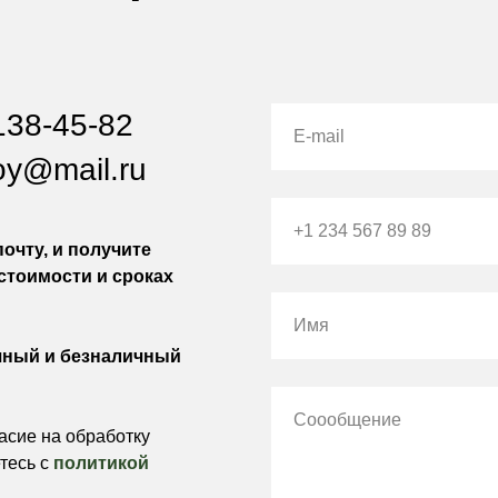
138-45-82
E-mail
oy@mail.ru
+1 234 567 89 89
очту, и получите
стоимости и сроках
Имя
чный и безналичный
Соообщение
асие на обработку
тесь c
политикой