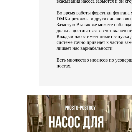
всасывания насоса забьются и он сго
Во время работы форсунки фонтана м
DMX-протокола и других аналоговых
Зачастую Вы так же можете наблюда
должна достигаться за счет включен
Каждый насос имеет лимит запуска дв
системе точно приведет к частой за
лишает нас вариабельности
Есть множество нюансов по усоверш
постах.